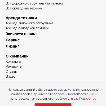
Вся дорожно-строительная техника
Вся складская техника
Аренда техники
Аренда вилочного погрузчика
Аренда складской техники
Запчасти и шины
Сервис
Лизинг
О компании
Контакты
Реквизиты
Отзывы
Видео
Используя данный сайт, вы даете согласие на использование
Force vector – продажа складской и дорожно-строительной
файлов cookie, данных об IP-адресе и местоположении,
помогающих нам сделать его удобнее для вас.
Подробнее
техники © ООО «Вектор силы» 2015-2026.
Политика
конфиденциальности