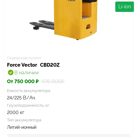
Li-ion
Перевозчик паллет
Force Vector
CBD20Z
В наличии
От 750 000 ₽
976 000₽
Емкость аккумулятора
В/Ач.
24/225
Грузоподъемность, кг:
кг
2000
Тип аккумулятора
Литий-ионный