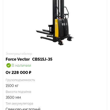
Электроштабелер
Force Vector
CBS15J-35
В наличии
От 228 000 ₽
Грузоподъемность
кг
1500
Высота подъёма
мм
3500
Тип аккумулятора
Свинцово-кислотный