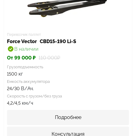
Перевозчик паллет
Force Vector
CBD15-190 Li-S
В наличии
От 99 000 ₽
110 000₽
Грузоподъемность
кг
1500
Емкость аккумулятора
В/Ач.
24/30
Скорость с грузом/без груза
км/ч
4,2/4,5
Подробнее
Консультация