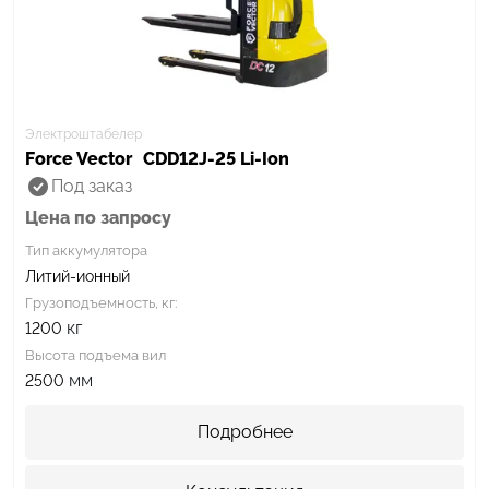
Электроштабелер
Force Vector
CDD12J-25 Li-Ion
Под заказ
Цена по запросу
Тип аккумулятора
Литий-ионный
Грузоподъемность, кг:
кг
1200
Высота подъема вил
мм
2500
Подробнее