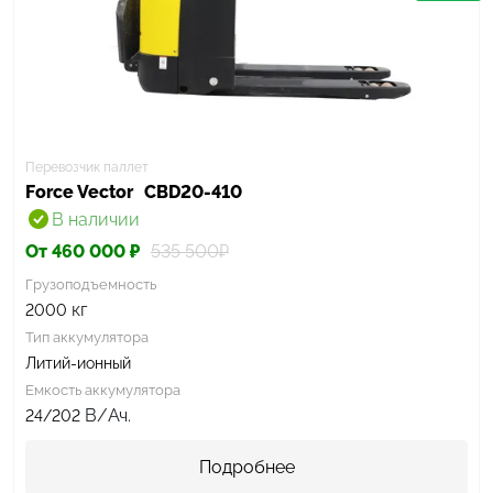
Перевозчик паллет
Force Vector
CBD20-410
В наличии
От 460 000 ₽
535 500₽
Грузоподъемность
кг
2000
Тип аккумулятора
Литий-ионный
Емкость аккумулятора
В/Ач.
24/202
Подробнее