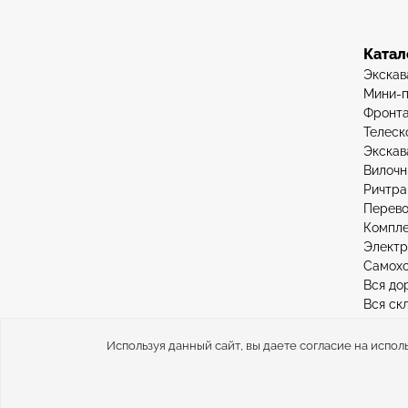
Катал
Экскав
Мини-п
Фронта
Телеск
Экскав
Вилочн
Ричтра
Перево
Компле
Элект
Самохо
Вся до
Вся ск
Используя данный сайт, вы даете согласие на испол
Force vector – продажа складской и дорожно-строит