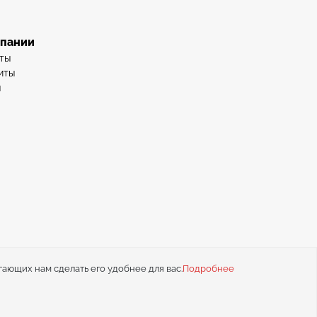
мпании
ты
иты
ы
гающих нам сделать его удобнее для вас.
Подробнее
иальности