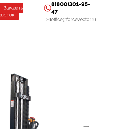
8(800)301-95-
Заказать
47
звонок
office@forcevector.ru