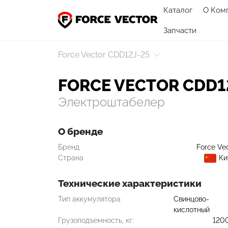
Каталог
О Ком
Запчасти
Force Vector CDD12J-25
FORCE VECTOR CDD1
Электроштабелер
О бренде
Бренд
Force Ve
Страна
Ки
Технические характеристики
Тип аккумулятора
Свинцово-
кислотный
Грузоподъемность, кг:
120