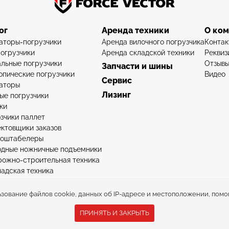
ог
Аренда техники
О ко
аторы-погрузчики
Аренда вилочного погрузчика
Контак
огрузчики
Аренда складской техники
Реквиз
льные погрузчики
Отзыв
Запчасти и шины
опические погрузчики
Видео
Сервис
аторы
Лизинг
ые погрузчики
ки
зчики паллет
ктовщики заказов
роштабелеры
дные ножничные подъемники
рожно-строительная техника
ладская техника
ьзование файлов cookie, данных об IP-адресе и местоположении, помо
ельной техники © ООО «Вектор силы» 2015-2026.
Политика конфиденц
ПРИНЯТЬ И ЗАКРЫТЬ