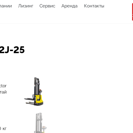
пании
Лизинг
Сервис
Аренда
Контакты
2J-25
ctor
тай
0
кг