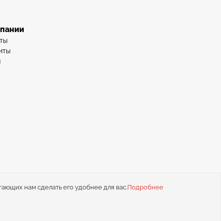
мпании
ты
иты
ы
гающих нам сделать его удобнее для вас.
Подробнее
иальности