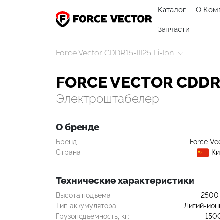
Каталог
О Ком
Запчасти
Force Vector CDDR15-III25 Li-Ion
FORCE VECTOR CDDR15
Электроштабелер
О бренде
Бренд
Force Ve
Страна
Ки
Технические характеристики
Высота подъёма
2500
Тип аккумулятора
Литий-ион
Грузоподъемность, кг:
150