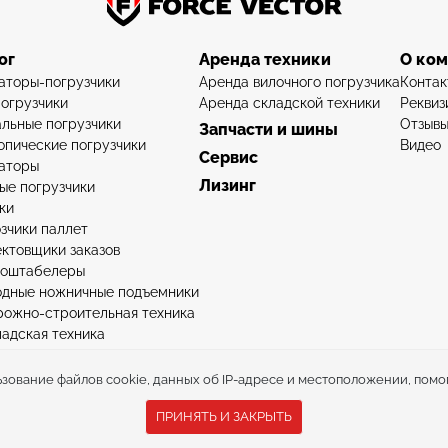
ог
Аренда техники
О ко
аторы-погрузчики
Аренда вилочного погрузчика
Контак
огрузчики
Аренда складской техники
Реквиз
льные погрузчики
Отзыв
Запчасти и шины
опические погрузчики
Видео
Сервис
аторы
Лизинг
ые погрузчики
ки
зчики паллет
ктовщики заказов
роштабелеры
дные ножничные подъемники
рожно-строительная техника
ладская техника
ьзование файлов cookie, данных об IP-адресе и местоположении, помо
ельной техники © ООО «Вектор силы» 2015-2026.
Политика конфиденц
ПРИНЯТЬ И ЗАКРЫТЬ