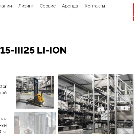
пании
Лизинг
Сервис
Аренда
Контакты
-III25 LI-ION
ctor
тай
мм
ный
0
кг