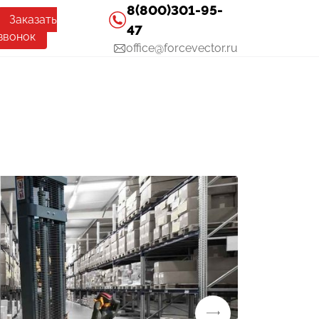
8(800)301-95-
Заказать
47
звонок
office@forcevector.ru