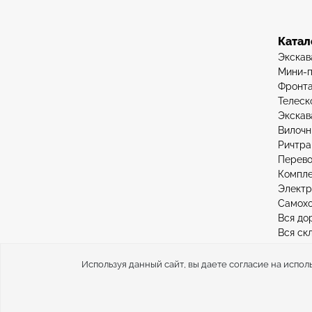
Катал
Экскав
Мини-п
Фронта
Телеск
Экскав
Вилочн
Ричтра
Перево
Компле
Элект
Самохо
Вся до
Вся ск
Используя данный сайт, вы даете согласие на испол
Force vector – продажа складской и дорожно-строит